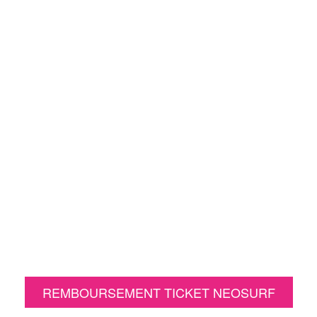
nscrivez-vous aujourd'hui et payez en lig
sur des milliers de sites
Sûr, Sécurisé, Simple
REMBOURSEMENT TICKET NEOSURF